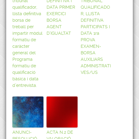
tribunal
DEFINITIVA I
TRIBUNAL
qualificador,
DATA PRIMER
QUALIFICADO
llista definitiva
EXERCICI
R, LLISTA
borsa de
BORSA
DEFINITIVA
treball per
AGENT
PARTICIPATS I
impartir mòdul
D’IGUALTAT
DATA 1ra
formatiu de
PROVA
caràcter
EXAMEN-
general del
BORSA
Programa
AUXILIARS
formatiu de
ADMINISTRATI
qualificació
VES/US
bàsica i data
d’entrevista.
ANUNCI-
ACTA N.2 DE
RESOLUCIÓ
VALORACIÓ