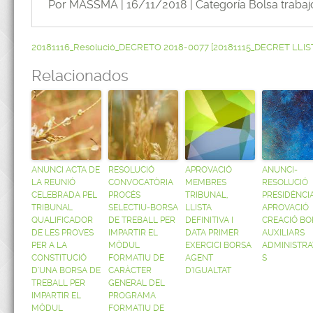
Por MASSMA | 16/11/2018 | Categoría
Bolsa trabaj
20181116_Resolució_DECRETO 2018-0077 [20181115_DECRET LLIST
Relacionados
ANUNCI ACTA DE
RESOLUCIÓ
APROVACIÓ
ANUNCI-
LA REUNIÓ
CONVOCATÒRIA
MEMBRES
RESOLUCIÓ
CELEBRADA PEL
PROCÉS
TRIBUNAL,
PRESIDÈNCI
TRIBUNAL
SELECTIU-BORSA
LLISTA
APROVACIÓ
QUALIFICADOR
DE TREBALL PER
DEFINITIVA I
CREACIÓ BO
DE LES PROVES
IMPARTIR EL
DATA PRIMER
AUXILIARS
PER A LA
MÒDUL
EXERCICI BORSA
ADMINISTRA
CONSTITUCIÓ
FORMATIU DE
AGENT
S
D’UNA BORSA DE
CARÀCTER
D’IGUALTAT
TREBALL PER
GENERAL DEL
IMPARTIR EL
PROGRAMA
MÒDUL
FORMATIU DE