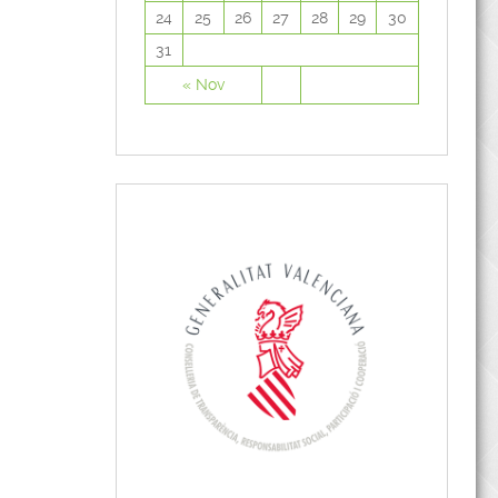
24
25
26
27
28
29
30
31
« Nov