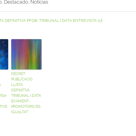
o
,
Destacado
,
Noticias
A DEFINITIVA PFQB ,TRIBUNAL I DATA ENTREVISTA (1)]
DECRET
PUBLICACIÓ
A
LLISTA
DEFINITVA,
RSA
TRIBUNAL I DATA
EXÀMENT-
TIVE
PROMOTORS/ES
IGUALTAT