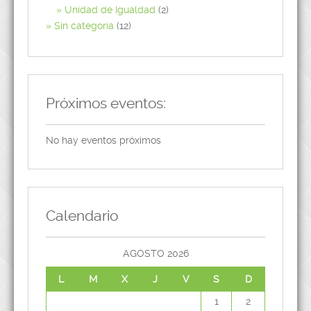
Unidad de Igualdad
(2)
Sin categoría
(12)
Próximos eventos:
No hay eventos próximos
Calendario
AGOSTO 2026
L
M
X
J
V
S
D
1
2